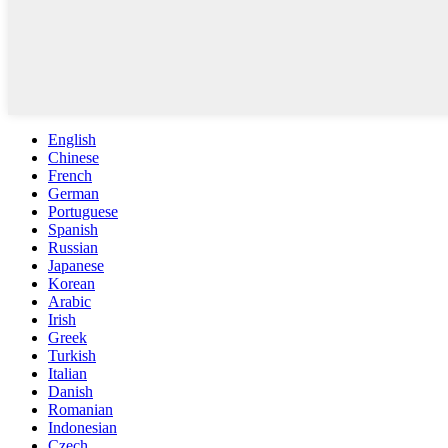
English
Chinese
French
German
Portuguese
Spanish
Russian
Japanese
Korean
Arabic
Irish
Greek
Turkish
Italian
Danish
Romanian
Indonesian
Czech