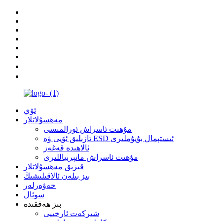
ئۆي
مەھسۇلاتلار
مۇھىت ئاسراش ئورالمىسى
تازىلىق ئۆيى ۋە ESD ئىستېمال بۇيۇملىرى
ئالاھىدە قەغەز
مۇھىت ئاسراش ماتېرىياللىرى
قىزىق مەھسۇلاتلار
بىز بىلەن ئالاقىلىشىڭ
خەۋەرلەر
سوئال
بىز ھەققىدە
شىركەت ئارخىپى