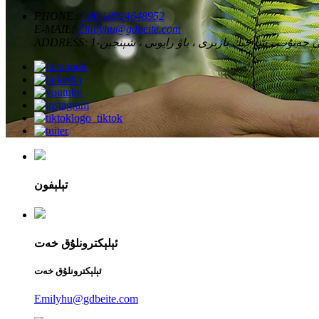
PHONE:
+86 18924648952
E-MAIL:
Emilyhu@gdbeite.com
ADDRESS:
تېلېفون
ئېلېكترونلۇق خەت
ئېلېكترونلۇق خەت
Emilyhu@gdbeite.com