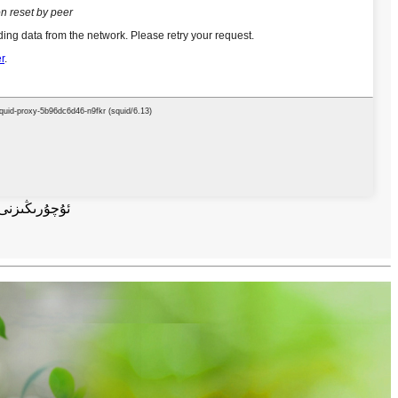
ئۇچۇرىڭىزنى 