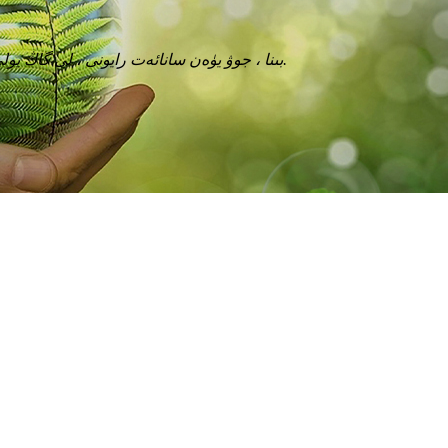
1-بىنا ، جوۋ يۈەن سانائەت رايونى ، لى گاڭ يولى جەنۇب ، شا جىڭ بازىرى ، باۋ رايونى ، شېنجېن.