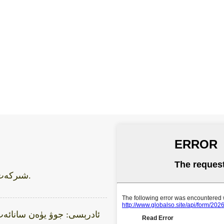
شىركەت: شېنجېن بېي تې تازىلاش تېخنىكىسى چەكلىك شىركىتى.