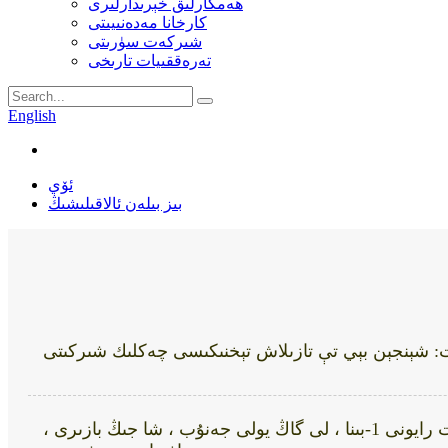
ھەمكارلىق خېرىدارلىرى
كارخانا مەدەنىيىتى
شىركەت سۈرىتى
تەرەققىيات تارىخى
English
ئۆي
بىز بىلەن ئالاقىلىشىڭ
ئادرېسى: جوۋ يۈەن سانائەت رايونى 1-بىنا ، لى گاڭ يولى جەنۇب ، شا جىڭ بازىرى ،