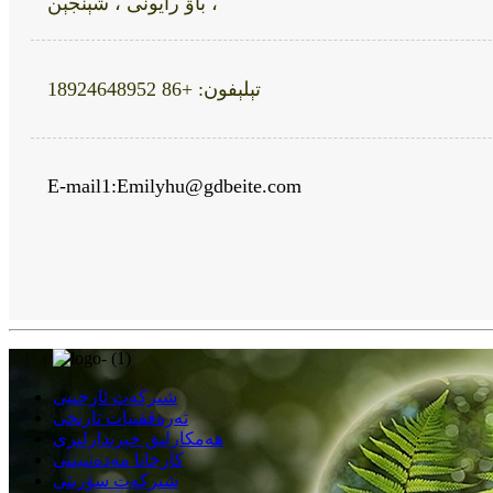
باۋ رايونى ، شېنجېن ،
تېلېفون: +86 18924648952
E-mail1:
Emilyhu@gdbeite.com
شىركەت ئارخىپى
تەرەققىيات تارىخى
ھەمكارلىق خېرىدارلىرى
كارخانا مەدەنىيىتى
شىركەت سۈرىتى