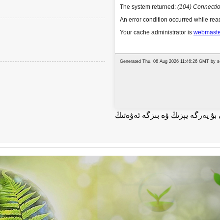
بۇ يەرگە يېزىڭ ۋە بىزگە ئەۋەتىڭ