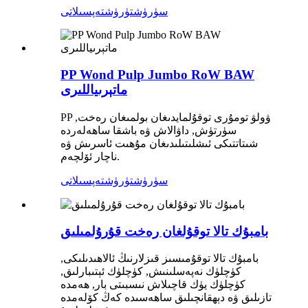
سۈرۈشتۈرۈش
تەپسىلاتى
PP Wond Pulp Jumbo RoW BAW
ماتېرىياللىرى
PP ۋولۋ تومۇرى توقۇلمايدىغان بولمىغان رەخت,
سۈرتۈش, داۋالاش ۋە باشقا ساھەلەردە
شىتاتتىكى ئىشلىتىلىدىغان مۇھىت ئاسرىش ۋە
ناچار ئۆلچەم.
سۈرۈشتۈرۈش
تەپسىلاتى
بامبۇك تالا توقۇلغان رەخت قۇرۇلمىلىق
بامبۇك تالا توقۇمىسىز قىزلارنىڭ ئالاھىدىلىكى,
كۈچلۈك نەپەسلىنىش, كۈچلۈك ئېتىبارلىق,
كۈچلۈك يۈك قاچىلاش نىسبىتى بار, ھەمدە
تازىلىق ۋە دېھقانچىلىق ساھەسىدە كەڭ كۆلەمدە