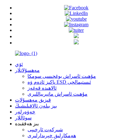
ئۆي
مەھسۇلاتلار
مۇھىت ئاسراش بوغچىسى سومكا
پاكىز ئادەم ۋە ESD ئىستېمالچى
ئالاھىدە قەغەز
مۇھىت ئاسراش ماتېرىياللىرى
قىزىق مەھسۇلات
بىز بىلەن ئالاقىلىشىڭ
خەۋەرلەر
سوئاللار
بىز ھەققىدە
شىركەت ئارخىپى
ھەمكارلىق خېرىدارلىرى