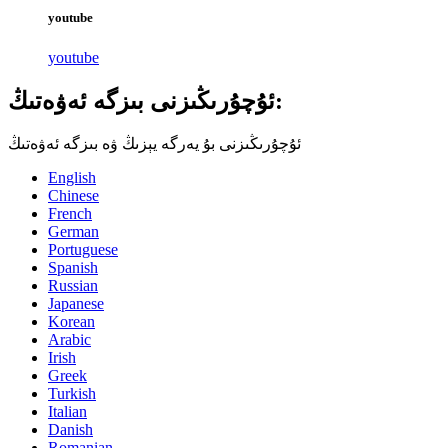
youtube
youtube
ئۇچۇرىڭىزنى بىزگە ئەۋەتىڭ:
ئۇچۇرىڭىزنى بۇ يەرگە يېزىڭ ۋە بىزگە ئەۋەتىڭ
English
Chinese
French
German
Portuguese
Spanish
Russian
Japanese
Korean
Arabic
Irish
Greek
Turkish
Italian
Danish
Romanian