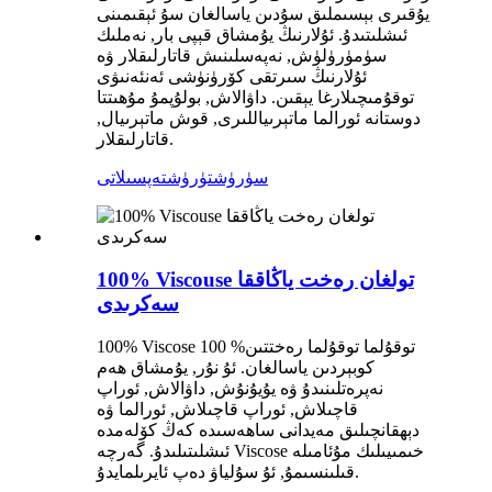
يۇقىرى بېسىملىق سۇدىن ياسالغان سۇ ئېقىمىنى
ئىشلىتىدۇ. ئۇلارنىڭ يۇمشاق قېپى بار, نەملىك
سۈمۈرۈلۈش, نەپەسلىنىش قاتارلىقلار ۋە
ئۇلارنىڭ سىرتقى كۆرۈنۈشى ئەنئەنىۋى
توقۇمىچىلارغا يېقىن. داۋالاش, بولۇپمۇ مۇھىتتا
دوستانە ئورالما ماتېرىياللىرى, قوش ماتېرىيال,
قاتارلىقلار.
سۈرۈشتۈرۈش
تەپسىلاتى
100% Viscouse تولغان رەخت ياڭاققا
سەكرىدى
100% Viscose توقۇلما توقۇلما رەختتىن% 100
كوبېردىن ياسالغان. ئۇ نۇر, يۇمشاق ھەم
نەپرەتلىنىدۇ ۋە يۇيۇنۇش, داۋالاش, ئوراپ
قاچىلاش, ئوراپ قاچىلاش, ئورالما ۋە
دېھقانچىلىق مەيدانى ساھەسىدە كەڭ كۆلەمدە
ئىشلىتىلىدۇ. گەرچە Viscose خىمىيىلىك مۇئامىلە
قىلىنسىمۇ, ئۇ سۇلياۋ دەپ ئايرىلمايدۇ.