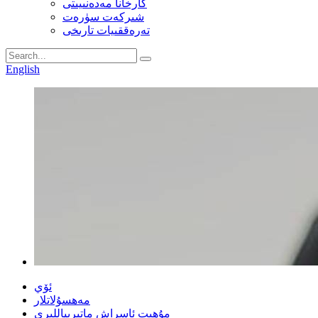
كارخانا مەدەنىيىتى
شىركەت سۈرەت
تەرەققىيات تارىخى
English
ئۆي
مەھسۇلاتلار
مۇھىت ئاسراش ماتېرىياللىرى