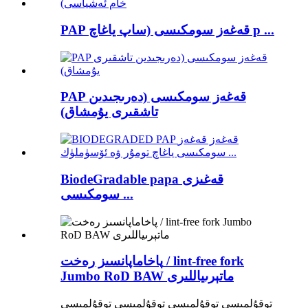
PAP قەغەز سومكىسى (ساپ ياغاچ p ...
PAP قەغەز سومكىسى (دەرىجىدىن
تاشقىرى يۇمشاق)
BiodeGradable papa قەغىزى
سومكىسى ...
پاخاماپانسىز رەخت / lint-free fork
Jumbo RoD BAW ماتېرىياللىرى
توقۇلمىسى توقۇلمىسى توقۇلمىسى توقۇلمىسى