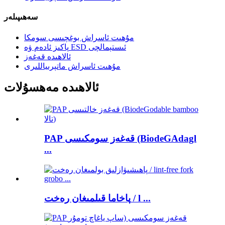
سەھىپىلەر
مۇھىت ئاسراش بوغچىسى سومكا
پاكىز ئادەم ۋە ESD ئىستېمالچى
ئالاھىدە قەغەز
مۇھىت ئاسراش ماتېرىياللىرى
ئالاھىدە مەھسۇلات
PAP قەغەز سومكىسى (BiodeGAdagl
...
پاخاما قىلمىغان رەخت / l ...