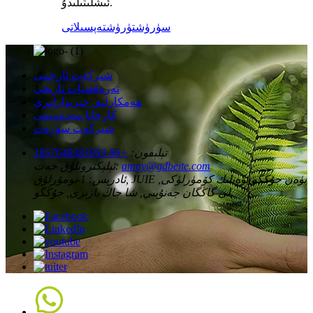
ئىشلىتىلىدۇ.
سۈرۈشتۈرۈش
تەپسىلاتى
شىركەت ئارخىپى
تەرەققىيات تارىخى
ھەمكارلىق خېرىدارلىرى
كارخانا مەدەنىيىتى
شىركەت سۈرەت
تېلېفون:
+86 1857648383959
amay@gdbeite.com
ئېلېكترونلۇق خەت:
ئادرېس:
1-نومۇرلۇق, JUIE يۈەن جۇڭگو يۈەنلىك كۆمۈرلۈكى,
لى گاڭگان جەنۇبىي, شا جاڭ بازىرى, جۇڭگو.