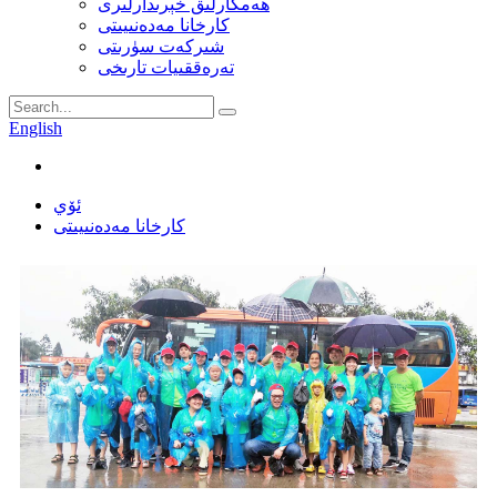
ھەمكارلىق خېرىدارلىرى
كارخانا مەدەنىيىتى
شىركەت سۈرىتى
تەرەققىيات تارىخى
English
ئۆي
كارخانا مەدەنىيىتى