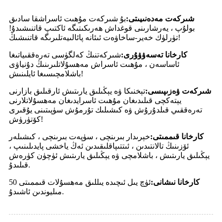
شىركەت مەدەنىيىتى:
بۇ شىركەت مۇھىت ئاسراشقا سادىق
بولۇپ ، يەرشارىنى قوغداش ھەرىكىتىگە ئاكتىپ قاتنىشىدۇ!
تۈرلۈك خەير-ساخاۋەت ئىئانە پائالىيەتلىرىگە قاتنىشىڭ!
كارخانا تەسەۋۋۇرى:
شىركەتنىڭ كەلگۈسى تەرەققىياتىغا
ئاساسەن ، مۇھىت ئاسراش مەھسۇلاتلىرىنىڭ دۇنياۋى
باشلامچىسىغا ئايلىنىش!
شىركەت ۋەزىپىسى:
تېخنىكا ۋە يېڭىلىق يارىتىش ئارقىلىق بازارنى
يېتەكچى قىلىدىغان مۇھىت ئاسرايدىغان مەھسۇلاتلارنى
تەرەققىي قىلدۇرۇش ۋە كىشىلىك تۇرمۇش سۈپىتىنى يۇقىرى
كۆتۈرۈش!
كارخانا قىممىتى:
خېرىدار بىرىنچى ، سۈپەت بىرىنچى ، كىشىلەر
ئۆزىنىڭ تالانتىدىن ، ئىتتىپاقلىقىدىن ئەڭ ياخشى پايدىلىنىپ ،
يېڭىلىق يارىتىش ، باشلامچى ۋە يېڭىلىق يارىتىش ئۈچۈن كۈرەش
قىلىدۇ.
كارخانا نىشانى:
ئۈچ يىل ئىچىدە يىللىق مەھسۇلات قىممىتى 50
مىليوندىن ئاشىدۇ.