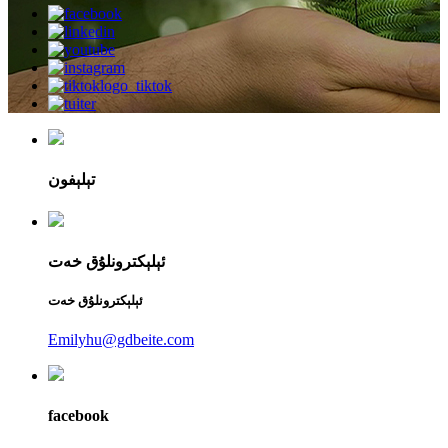
تېلېفون
ئېلېكترونلۇق خەت
ئېلېكترونلۇق خەت
Emilyhu@gdbeite.com
facebook