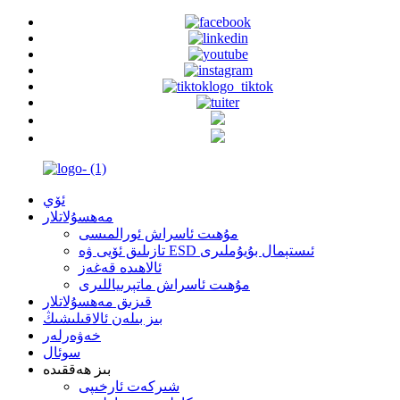
ئۆي
مەھسۇلاتلار
مۇھىت ئاسراش ئورالمىسى
تازىلىق ئۆيى ۋە ESD ئىستېمال بۇيۇملىرى
ئالاھىدە قەغەز
مۇھىت ئاسراش ماتېرىياللىرى
قىزىق مەھسۇلاتلار
بىز بىلەن ئالاقىلىشىڭ
خەۋەرلەر
سوئال
بىز ھەققىدە
شىركەت ئارخىپى