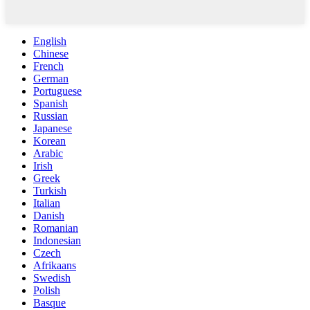
English
Chinese
French
German
Portuguese
Spanish
Russian
Japanese
Korean
Arabic
Irish
Greek
Turkish
Italian
Danish
Romanian
Indonesian
Czech
Afrikaans
Swedish
Polish
Basque