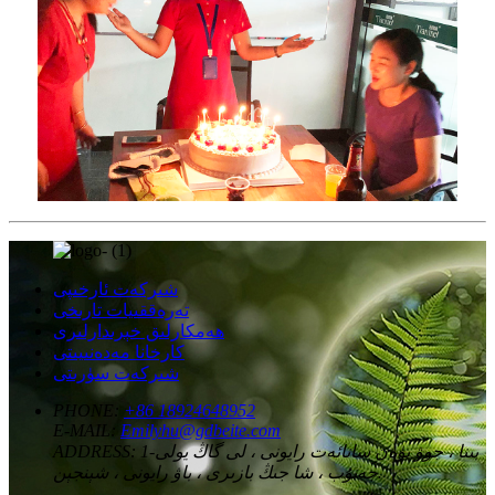
شىركەت ئارخىپى
تەرەققىيات تارىخى
ھەمكارلىق خېرىدارلىرى
كارخانا مەدەنىيىتى
شىركەت سۈرىتى
PHONE:
+86 18924648952
E-MAIL:
Emilyhu@gdbeite.com
1-بىنا ، جوۋ يۈەن سانائەت رايونى ، لى گاڭ يولى
ADDRESS:
جەنۇب ، شا جىڭ بازىرى ، باۋ رايونى ، شېنجېن.