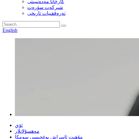
كارخانا مەدەنىيىتى
شىركەت سۈرەت
تەرەققىيات تارىخى
English
ئۆي
مەھسۇلاتلار
مۇھىت ئاسراش بوغچىسى سومكا