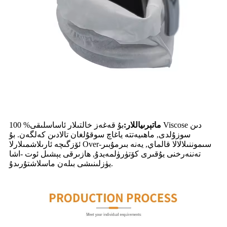
ماتېرىياللار:
بۇ قەغەز خالتىلار ئاساسلىقى% 100 Viscose دىن
سوزۇلدى, ماھىيەتتە ياغاچ سوقۇلغان تالادىن كەلگەن. بۇ
ئۆزگىچە ئارىلاشمىلارلا Over-سىموننىلالالا قالماي, يەنە بىرمۇبىر
تەننەرخنى يۇقىرى كۆتۈرۈلمەيدۇ, ھازىرقى يېشىل ئوت -اشا
يۈزلىنىشى بىلەن ماسلاشتۇرىدۇ.