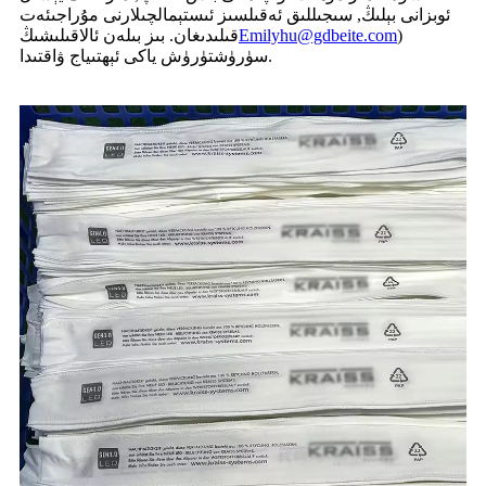
ئوبزانى بېلىڭ, سىجىللىق ئەقىلسىز ئىستېمالچىلارنى مۇراجىئەت
)
Emilyhu@gdbeite.com
قىلىدىغان. بىز بىلەن ئالاقىلىشىڭ
سۈرۈشتۈرۈش ياكى ئېھتىياج ۋاقتىدا.