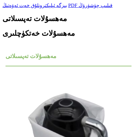
PDF قىلىپ چۈشۈرۈڭ
بىزگە ئېلېكترونلۇق خەت ئەۋەتىڭ
مەھسۇلات تەپسىلاتى
مەھسۇلات خەتكۈچلىرى
مەھسۇلات تەپسىلاتى