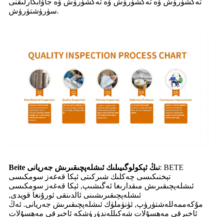
تەكشۈرۈش ۋە تەكشۈرۈش ۋە تەكشۈرۈش ۋە جاۋابكارلىقنى
سۈرۈشتۈرۈش.
: BETE
Beite نىڭ ئېكولوگىيىلىك ئىشلەپچىقىرىش جەريانى
تېخنىكىسى چەكلىك شىركىتى ئېكا قەغەز سومكىسى
ئىشلەپچىقىرىش مىقدارىغا ئەگىشىپ, ئېكا قەغەز سومكىسى
ئىشلەپچىقىرىشىنى ئالدىنقى ئورۇنغا قويدى,
مۇكەممەللەشتۈرۈپ, ئۈنۈملۈك ئىشلەپچىقىرىش جەريانى. ئەڭ
ئاخىرقى مەھسۇلات شەكىللەندۈرۈشكە ئاخىرقى مەھسۇلات