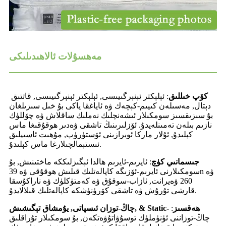
مەھسۇلات ئالاھىدىلىكى
كۆپ خىللىق
: ئېلېكتر ئېنېرگىيىسى, ئېلېكتر ئېنېرگىيىسى, قاتتىق
دېتال, مەسىلەن كىيىم-كېچەك ۋە ئاياغقا ياكى بۇ خىل سىزىلغان
بۇ سىزىقسىز سومكىلار ئىشەنچلىك نەملىك ساقلاش ۋە چۆللۈك
نازىم بىلەن تەمىنلەيدۇ. ئۆزلىرىنىڭ تاشقى ۋەدىر ھوقۇقىغا ماس
كېلىدۇ, ئۇلار ماركا ئوبرازىنى ئۆستۈرۈپ, مۇھىت ئاسىيلىق
ئىستېمالچىلارغا ماس كېلىدۇ.
جىسمانىي كۈچ
: ئايرىم-ئايرىم ھالدا ئېگىزلىككە ماختىنىش, بۇ
سومكىلارنى ئايرىم-ئۆزىگە كاپالەتلىك قىلىش ھوقۇقى ۋە 39n ۋە
260 ۋەيرانت, ئازاب-سوقۇق ۋە كەمتۈكلۈك ۋە ناراكۇسقا
قارشى تۇرۇش ۋە تاشقى كۆرۈنۈشكە كاپالەتلىك قىلالايدۇ.
چاڭ-توزان ئىسپاتى, يۇمشاق تېگىشىش, & Static- ھەقسىز
:
چاڭ-توزاننى ئۈنۈملۈك توسۇۋاتۇۋەتكەن, بۇ سومكىلار تۇراقلىق