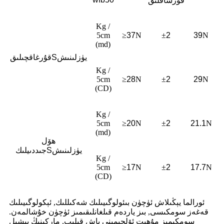
قورساقلىق
Kg /
5cm
≥
37
N
±
2
39
N
(md)
يۈزلىنىش
S
قۇرغاقچىلىق
Kg /
5cm
≥
28
N
±
2
29
N
(CD)
Kg /
5cm
≥
20
N
±
2
21.1
N
(md)
ھۆل
يۈزلىنىش
S
جىددىيلىك
Kg /
5cm
≥
17
N
±
2
17.7
N
(CD)
ئورالما يېڭىلاش ئۈچۈن بىئولوگىيىلىك شەكىللىك, ئېكولوگىيىلىك
قەغەز سومكىسى, بىز ياردەم قىلغانلىقىمىز ئۈچۈن خۇشالمەن.
سومكىمىز مۇھىت ئۆلچىمىنى باش قىلىپ, ماركىنىڭ يېشىل