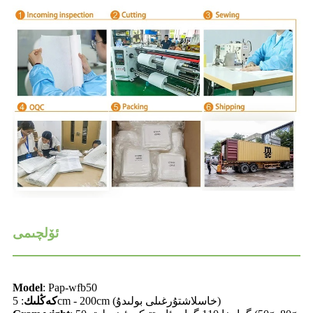
ئۆلچىمى
Model
: Pap-wfb50
: 5cm - 200cm (خاسلاشتۇرغىلى بولىدۇ)
كەڭلىك