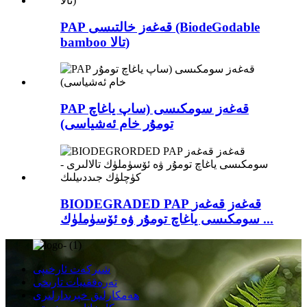
PAP قەغەز خالتىسى (BiodeGodable
bamboo تالا)
PAP قەغەز سومكىسى (ساپ ياغاچ
تومۇر خام ئەشياسى)
BIODEGRADED PAP قەغەز قەغەز
سومكىسى ياغاچ تومۇر ۋە ئۆسۈملۈك ...
شىركەت ئارخىپى
تەرەققىيات تارىخى
ھەمكارلىق خېرىدارلىرى