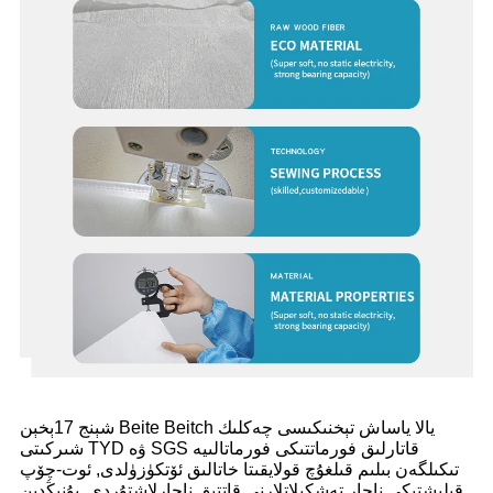
شېنج 17ېخېن Beite Beitch يالا ياساش تېخنىكىسى چەكلىك
شىركىتى TYD ۋە SGS قاتارلىق فورماتتىكى فورماتالىيە
تىكىلگەن بىلىم قىلغۇچ قولايقىتا خاتالىق ئۆتكۈزۈلدى, ئوت-چۆپ
قىلىشتىكى ناچار تەشكىلاتلارنى قاتتىق ناچارلاشتۇردى. بۇنىڭدىن