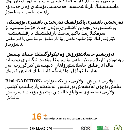
توكنى بايقىغاندا, قارىماققا كىشىنى تەسىرلەندۈرىدىغان يۈك
ماشىنىسىنىڭ ئارىلاشمىسىدا ھەممىسى يۇمشاق ۋە راھەت ۋە
راھەت بىلەن تەمىنلەيدۇ.
دەرىجىدىن تاشقىرى پاكىزلىقنىڭ دەرىجىدىن تاشقىرى تۆۋەنلىكى
:
بولاستلىق دەرىجىدىن تاشقىرى تۆۋەن چەك خۇسۇسىيىتى, بۇ
سومكىلارنىڭ باكتېرىيەنىڭ تارقىلىشنىڭ تارقىلىشىشىنى
كۆرۈنەرلىك تۆۋەنلىۋەتكەن, بۇ ئارقىلىق ئومۇمىي پاكىزلىقنى
ئاشۇرىدۇ.
ئەۋرىشىم خاسلاشتۇرۇش ۋە ئېكولوگىيىلىك سىياھ بېسىش
:
مۇنەۋۋەر ئارىلاشمىلار بىلەن بۇ سومكا مۇھىت ئىگىلىرى دوستانە
ھالدا ئارقىلىق خاسلاشتۇرۇلغان لايىھىلەش كىرگۈزۈپ, يەر
شارىغا كۆڭۈل بۆلۈشىگە كاپالەتلىك قىلىش كېرەك.
ئۇلارنى ئايرىش, ئۇلارنى تېزلىكتە ئۆلچەم
BiodeGADITION
قىلىش ئۈچۈن تەڭشەش ئورنىتىش, تەبىئەتتە پارچىلىنىپ كېتىپ,
ئۇلارنى ئەنئەنىۋى سۇلياۋ خالتادىن تېخىمۇ مۇھىت ئاسرىتىش
تاللاش.