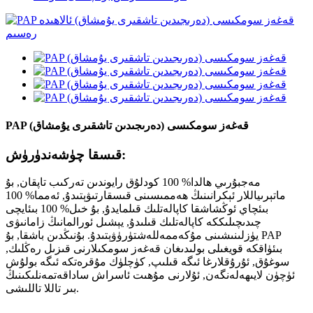
PAP قەغەز سومكىسى (دەرىجىدىن تاشقىرى يۇمشاق)
قىسقا چۈشەندۈرۈش:
مەجبۇرىي ھالدا% 100 كودلۇق رايوندىن تەركىب تاپقان, بۇ
ماتېرىياللار ئېكرانىنىڭ ھەممىسىنى قىسقارتىۋېتىدۇ, ئەمما% 100
بىئچاي ئوڭشاشقا كاپالەتلىك قىلمايدۇ, بۇ خىل% 100 بىئايچى
چىدىچىلىككە كاپالەتلىك قىلىدۇ, يېشىل ئورالمانىڭ زامانىۋى
يۈزلىنىشىنى مۇكەممەللەشتۈرۈۋېتىدۇ. بۇنىڭدىن باشقا, بۇ PAP
بىئۈاقكە قويغىلى بولىدىغان قەغەز سومكىلارنى قىزىل رەڭلىك,
سوغۇق, ئۇرۇقلارغا ئىگە قىلىپ, كۈچلۈك مۇقرەتكە ئىگە بولۇش
ئۈچۈن لايىھەلەنگەن, ئۇلارنى مۇھىت ئاسراش ساداقەتمەنلىكىنىڭ
بىر تاللا تاللىشى.