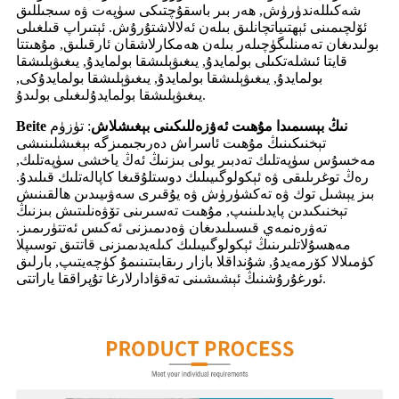
شەكىللەندۈرۈش, ھەر بىر باسقۇچتىكى سۈپەت ۋە سىجىللىق
ئۆلچىمىنى ئېھتىياتچانلىق بىلەن ئەلالاشتۇرۇش. ئېتىراپ قىلغىلى
بولىدىغان تەمىنلىگۈچىلەر بىلەن ھەمكارلاشقان ئارقىلىق, مۇھىتتا
قايتا ئىشلەتكىلى بولمايدۇ, يىغىۋېلىشقا بولمايدۇ, يىغىۋېلىشقا
بولمايدۇ, يىغىۋېلىشقا بولمايدۇ, يىغىۋېلىشقا بولمايدۇكى,
يىغىۋېلىشقا بولمايدۇلىغىلى بولىدۇ.
Beite نىڭ بېسىمىدا مۇھىت ئەۋزەللىكىنى بېغىشلاش
: تۈزۈم
تېخنىكىنىڭ مۇھىت ئاسراش دەرىجىمىزگە بېغىشلىنىشى
مەخسۇس سۈپەتلىك تەدبىر يولى بىزنىڭ ئەڭ ياخشى سۈپەتلىك,
رەڭ توغرىلىقى ۋە ئېكولوگىيىلىك دوستلۇقىغا كاپالەتلىك قىلىدۇ.
بىز يېشىل توك ۋە تەكشۈرۈش ۋە يۇقىرى سەۋىيىدىن ھالقىنىش
تېخنىكىدىن پايدىلىنىپ, مۇھىت تەسىرىنى تۆۋەنلىتىش بىزنىڭ
تەۋرەنمەي قىسىلىدىغان ۋەدىمىزنى ئەكىس ئەتتۈرىمىز.
مەھسۇلاتلىرىنىڭ ئېكولوگىيىلىك كىلەيدىمىزنى قاتتىق توسىپلا
كۈمىلالا كۆرمەيدۇ, شۇنداقلا بازار رىقابىتىنىمۇ كۈچەيتىپ, بارلىق
ئورغۇرۇشنىڭ ئېشىشىنى تەقۋادارلارغا تۇپراققا ياراتتى.