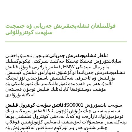
قوللىنىلغان ئىشلەپچىقىرىش جەريانى ۋە جىمجىت
سۈپەت كونتروللۇقى
ئىلغار ئىشلەپچىقىرىش جەريانى
:
شېنجېن تېخىمۇ ياخشى
ساپلاشتۇرۇش تېخنىكا تېخنىكا چەكلىك شىركىتى ئېكولوگىيىلىك
قەغەز پارلارنى قوبۇل قىلىش, EMW ماتېرىيال تىپىدىكى
ئىشلەپچىقىرىش جەريانىدا ئوڭۇشلۇق تەييارلىق قىلىش, كېسىش,
يۈزلىنىش ۋە ئاخىرقى شەكىللىنىش باسقۇچىدىن ئۆز ئىچىگە
ئالىدۇ. ھەر بىر قەدەمدە ئەۋزەللىكىمىزنىڭ ئەۋزەللىكى ۋە
مۇھىت دوستلۇقىغا كاپالەتلىك قىلىش ئۈچۈن قەستەن
ئەلالاشتۇرۇلدى.
ISO9001 سۈپەت باشقۇرۇش
:
قاتتىق سۈپەت كونترول قىلىش
سىستېمىسىنى چىڭ تۇتۇش ئۈچۈن, ئېكا قەغەز سومكىمىزنىڭ
ئومۇميۈزلۈك نازارەت ۋە كەڭ بەدەننى كونترول قىلىشنى يولغا
يېتەكلەيمىز. مەھسۇلات ئەۋەتىشتە ئەمەلىي كۈتۈنۈشتىن قوغلاپ
چىقىرىشتىن, ھەر بىر تۈركۈم سىناقتىن تەكشۈرۈش ۋە