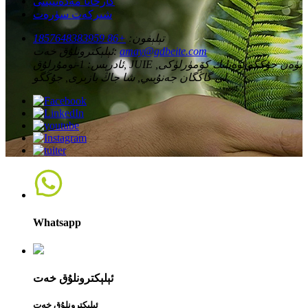
كارخانا مەدەنىيىتى
شىركەت سۈرەت
تېلېفون:
+86 1857648383959
amay@gdbeite.com
ئېلېكترونلۇق خەت:
ئادرېس:
1-نومۇرلۇق, JUIE يۈەن جۇڭگو يۈەنلىك كۆمۈرلۈكى,
لى گاڭگان جەنۇبىي, شا جاڭ بازىرى, جۇڭگو.
Whatsapp
ئېلېكترونلۇق خەت
ئېلېكترونلۇق خەت