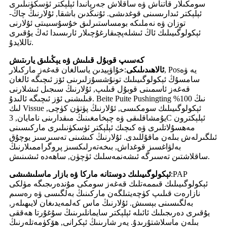
سومكىلار قاتناش ۋە ساقلاش جەريانىدا ئېلېكتر ئۈسكۈنىلىرى
ئېلېكتر ئىدارىسىنى قوغدىشى. ئۇنىڭدىن باشقا, ئۇلارنىڭ چاڭ-
توزان ۋە نەملىكە بومساستىرلىق خۇسۇسىيىتى ئۇلارنى
ئېكولوگىيىلىك ئاڭ ئىشلەپچىقارغۇچىلار ئارىسىدا ئەڭ يۇقىرى
تاللايدۇ.
كەسىپ قوبۇل قىلىش ۋە يېڭىلىق يارىتىش
ئالاھىدىلىكى
:
خۇاۋېيدىن ياسالغان قەغەز ماركىلار, Posيە ۋە
سامسۇڭ ئېكولوگىيىلىك تونۇشسۇزلىرىنى ئۆز ئىچىگە ئالغان
قەغەز ئاسمىنى قوبۇل قىلىپ, ئۇلارنىڭ سىجىل ئىشلارنى
قىلىشنى ئۆز ئىچىگە ئالىدۇ. Beite Puite Pushingting نىڭ 100%
لىك Vissue ئېكولوگىيىلىك سومكىسى, ئۇلارنىڭ پۈتۈن كۈچى,
يۇمشاقلىقى ۋە چېخامغىنىڭ مىقدارىنى نامايان, 3C ئېلېكترون
مەھسۇلاتلىرى ۋە كىچىك ئېلېكتر ئۈسكۈنىلىرى ماركىسىنى
ئىلگىرلەش بىلەن ماقۇللىدى. ئۇلارنىڭ كىشىنى تەسىرسىز يوچۇق
بەلۋاغسىز قوغداش, بىخەتەرلىكسىز پروگراممىلارنىڭ
ساقلاشتىن تەسىرگە ئىشەنمەسلىك ئۈچۈن, ساھەدە ئىشىنىش.
PAP
:
ئېكولوگىيىلىك دوستانە ماركا ۋە بازار ماسلىشىشى
ئېكولوگىيىلىك قىممەتلىك قەغەز سومكى مۇندەرىجىگە مۈلكى
نازارەت قىلىپ كۈچەيتىلگەن ماركىنىڭ بەلگىسى ۋە رەسىم
بەلگىسىنى بېسىش. ئۇلارنىڭ ماس كەلمەيدىغان لايىھىلەر,
يۇقىرى دەرىجىلىك ئائىلە ئېلېكتر سايمانلىرىنىڭ سۇغۇرتا ھەققى
بىلەن ماسلاشتۇرىدۇ. يەر شارىنىڭ ئېكرانى, ھۆكۈمەتلەرنىڭ