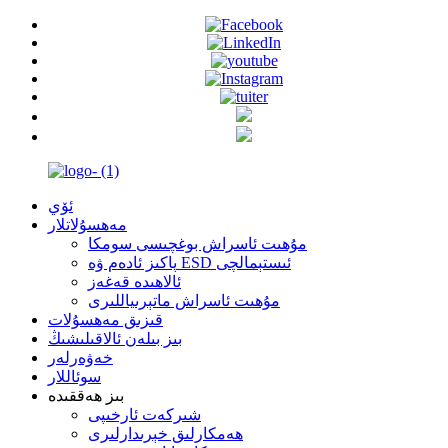
ئۆي
مەھسۇلاتلار
مۇھىت ئاسراش بوغچىسى سومكا
پاكىز ئادەم ۋە ESD ئىستېمالچى
ئالاھىدە قەغەز
مۇھىت ئاسراش ماتېرىياللىرى
قىزىق مەھسۇلات
بىز بىلەن ئالاقىلىشىڭ
خەۋەرلەر
سوئاللار
بىز ھەققىدە
شىركەت ئارخىپى
ھەمكارلىق خېرىدارلىرى