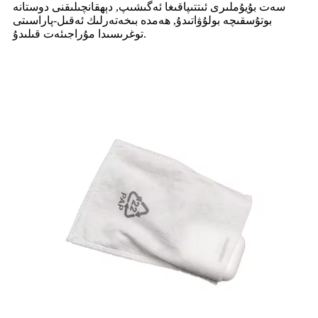
سەت بۇيۇملىرى ئىتتىپاقىغا ئەگىشىپ, دېھقانچىلىقنى دوستانە
بوتۇسقىچە بولۇۋاتىدۇ, ھەمدە بىخەتەرلىك ئەقىل-پاراسىتى
توغرىسىدا مۇراجىئەت قىلىدۇ.