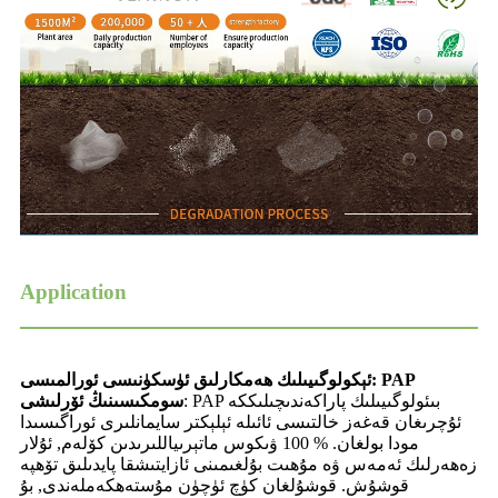
Application
ئېكولوگىيىلىك ھەمكارلىق ئۈسكۈنىسى ئورالمىسى: PAP
: PAP بىئولوگىيىلىك پاراكەندىچىلىككە
سومكىسىنىڭ ئۆرلىشى
ئۇچرىغان قەغەز خالتىسى ئائىلە ئېلېكتر سايمانلىرى ئوراگىسىدا
مودا بولغان. % 100 ۋىكوس ماتېرىياللىرىدىن كۆلەم, ئۇلار
زەھەرلىك ئەمەس ۋە مۇھىت بۇلغىمىنى ئازايتىشقا پايدىلىق تۆھپە
قوشۇش. قوشۇلغان كۈچ ئۈچۈن مۇستەھكەملەندى, بۇ