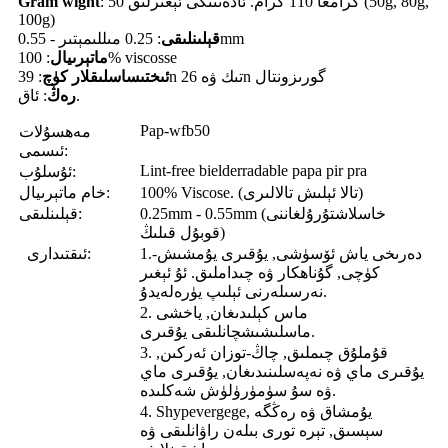
: 50 گرامغا 110 گرام. ئادەتتىكى ئېغىرلىق (50g, 80g,
Gram wight
100g)
: 0.25 مىللىمېتىر - 0.55mm
قېلىنلىقى
: 100% viscosse
ماتېرىيال
: 39n تىك ۋە 26n گورىزونتال
ئىختىساسلىقلار
كۈچ
: ئاق.
رەڭ
Pap-wfb50
مەھسۇلات
ئىسمى:
Lint-free bielderradable papa pir pra
ئۇسلۇب:
100% Viscose. (تالا ئېلىش تالالىرى)
خام ماتېرىيال:
0.25mm - 0.55mm (خاسلاشتۇرۇلغاننى
قېلىنلىقى:
قوبۇل قىلىڭ)
1.-دەرىخى ياش ئۆسۈشى, يۇقىرى يۇمشىش
ئىقتىدارى:
كۈچى, گۇناھكار ۋە چىداملىق. ئۇ ئېغىر
نەرسىلەرنى ئېلىپ يۈرەلەيدۇ.
2. ماس كېلىدىغان, ياخشى
ماسلىشىشچانلىقى يۇقىرى.
3. قۇملۇق چىملىق, چاڭ-توزان ئەركىن,
يۇقىرى ماي ۋە نەپەسلىنىدىغان, يۇقىرى ماي
ۋە سۇ سۈمۈرۈلۈش شەكلىدە.
4. Shypevergege, يۇمشاق ۋە رەڭگە
سېسىق, تېرە تورى بىلەن راۋانلىقى ۋە