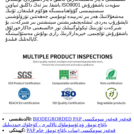
باشقا, بىز ئەڭ داڭلىق ئىپاۋېن ISO9001 سۈپەت باشقۇرۇش
سىستېمىسى گۇۋاھنامىسىگە ھۆكۈم قىلىنغان, ئۇنىڭ
مەشغۇلاتنىڭ ھەر بىر تەرىپىدە ئومۇمىي جەھەتتىن تۈزۈلۈشىنى
تاپشۇرۇپ بەردى. ئىشلەپچىقىرىشتىن سېتىشتىن بىر شىركەت, بۇ
شىركەت ئۆزىنىڭ ئېكولوگىيىلىك تور خالسىغىنى جاكارخورلۇق
باشقۇرۇش ئۆلچىمى, خېرىدارلارنىڭ رازى بولۇش مەسئۇلىيىتىگە
كاپالەتلىك قىلىدۇ.
BIODEGRORDED PAP قەغەز قەغەز سومكىسى
ئالدىنقىسى:
ياغاچ تومۇر ۋە ئۆسۈملۈك تالالىرى - كۈچلۈك جىددىيلىك
PAP قەغەز سومكىسى (ساپ ياغاچ تومۇر خام
كېيىنكى: