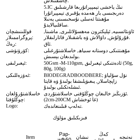
چاشقىنلاش.
5.IC نىڭ ياخشى تېمپېراتۇرىغا قارشىلىق
دەرىجىسى بار ھەمدە يۇقىرى تېمپېراتۇرا
مۇھىتتا ئەسلى نۇسخىسىنى يەنىلا
ساقلىيالايدۇ.
ئاۋىئاتسىيە, ئېلېكترون مەھسۇلاتلىرى, ماشىنا,
قوللىنىشچان
قۇرۇلۇش, داۋالاش ۋە باشقىلار قاتارلىقلار.
پروگراممىلار:
ئاق.
رەڭ:
مۇھىتتىكى دوستانە سىياھ, خاسلاشتۇرغىلى
كۆرۈنۈشى:
بولىدىغان بېسىش.
50Gsm -M-110gsm, ئادەتتىكى ئېغىرلىق (50g,
ئېغىرلىقى:
80g, 100g)
BIODEGRADBOODBERE; نۆل سۇلياۋ
ئەۋزەللىكى:
زاپچاسلار, يىغىۋېلىشقا بولىدۇ ۋە قايتا
ئىشلەتكىلى بولىدۇ.
ئۆزىڭىز خالىغان چوڭلۇقنى خاسلاشتۇردى.
خاسلاشتۇرۇلغان
(2cm-200CM غا ئوخشاش)
چوڭلۇقتا:
Logo:
تەلەپ قىلىنغاندەك.
فىزىكىلىق مۈلۈك
كەڭ
Pap-
نەتىجە
نىشان
Item
wfb50